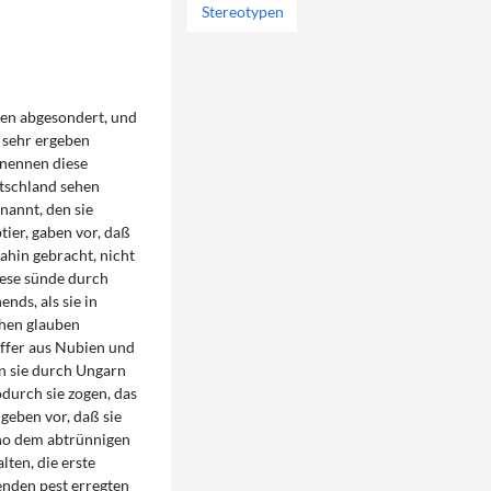
Stereotypen
ien abgesondert, und
n sehr ergeben
 nennen diese
utschland sehen
enannt, den sie
tier, gaben vor, daß
ahin gebracht, nicht
iese sünde durch
nds, als sie in
chen glauben
ffer aus Nubien und
n sie durch Ungarn
odurch sie zogen, das
 geben vor, daß sie
ano dem abtrünnigen
ten, die erste
enden pest erregten