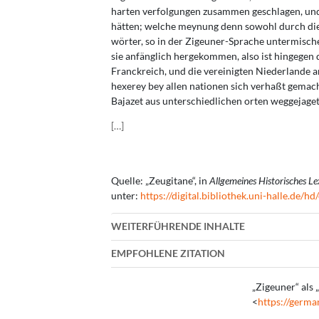
harten verfolgungen zusammen geschlagen, und,
hätten; welche meynung denn sowohl durch die z
wörter, so in der Zigeuner-Sprache untermische
sie anfänglich hergekommen, also ist hingegen 
Franckreich, und die vereinigten Niederlande 
hexerey bey allen nationen sich verhaßt gemach
Bajazet aus unterschiedlichen orten weggejage
[
…
]
Quelle: „Zeugitane“, in
Allgemeines Historisches Le
unter:
https://digital.bibliothek.uni-halle.de
WEITERFÜHRENDE INHALTE
EMPFOHLENE ZITATION
„Zigeuner“ als 
<
https://germa