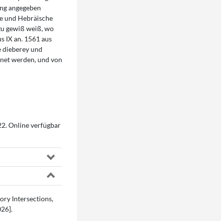
ung angegeben
che und Hebräische
lzu gewiß weiß, wo
s IX an. 1561 aus
e dieberey und
nnet werden, und von
722. Online verfügbar
ory Intersections,
026].