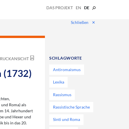
DAS PROJEKT
EN
DE
Schließen
✕
SCHLAGWORTE
RUCKANSICHT
Antiromaismus
 (1732)
Lexika
Rassismus
chten,
i und Roma) als
Rassistische Sprache
dem 14. Jahrhundert
iebe und Hexer und
Sinti und Roma
 bis in das 20.