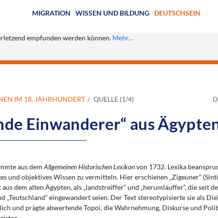
MIGRATION
WISSEN UND BILDUNG
DEUTSCHSEIN
s verletzend empfunden werden können.
Mehr...
ONEN IM 18. JAHRHUNDERT
QUELLE (1/4)
D
emde Einwanderer“ aus Ägypten
tammte aus dem
Allgemeinen Historischen Lexikon
von 1732. Lexika beanspru
es und objektives Wissen zu vermitteln. Hier erschienen „Zigeuner“ (Sint
 aus dem alten Ägypten, als „landstreiffer“ und „herumläuffer“, die seit 
d „Teutschland“ eingewandert seien. Der Text stereotypisierte sie als D
tlich und prägte abwertende Topoi, die Wahrnehmung, Diskurse und Politik
eisten.