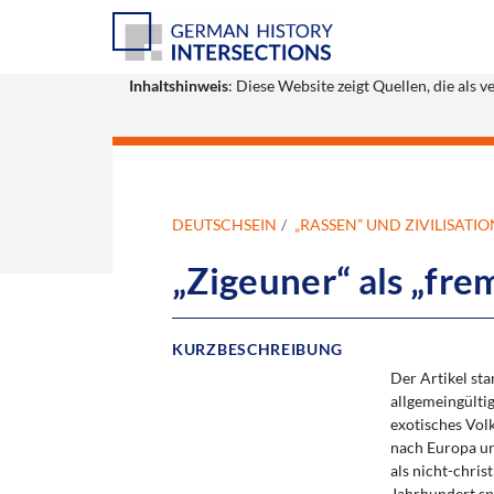
Inhaltshinweis
: Diese Website zeigt Quellen, die al
DEUTSCHSEIN
„RASSEN” UND ZIVILISATI
„Zigeuner“ als „fr
KURZBESCHREIBUNG
Der Artikel s
allgemeingültig
exotisches Volk
nach Europa un
als nicht-chris
Jahrhundert sp