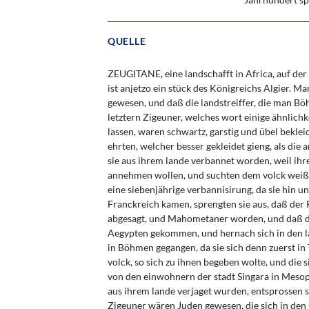
QUELLE
ZEUGITANE, eine landschafft in Africa, auf de
ist anjetzo ein stück des Königreichs Algier. 
gewesen, und daß die landstreiffer, die man 
letztern Zigeuner, welches wort einige ähnlich
lassen, waren schwartz, garstig und übel bekleid
ehrten, welcher besser gekleidet gieng, als die
sie aus ihrem lande verbannet worden, weil ihre
annehmen wollen, und suchten dem volck weiß 
eine siebenjährige verbannisirung, da sie hin u
Franckreich kamen, sprengten sie aus, daß der P
abgesagt, und Mahometaner worden, und daß die
Aegypten gekommen, und hernach sich in den 
in Böhmen gegangen, da sie sich denn zuerst in 
volck, so sich zu ihnen begeben wolte, und die 
von den einwohnern der stadt Singara in Mesopo
aus ihrem lande verjaget wurden, entsprossen s
Zigeuner wären Juden gewesen, die sich in den 