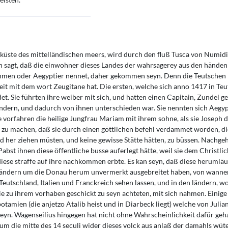
r küste des mittelländischen meers, wird durch den fluß Tusca von Numid
Man sagt, daß die einwohner dieses Landes der wahrsagerey aus den hände
Böhmen oder Aegyptier nennet, daher gekommen seyn. Denn die Teutschen
keit mit dem wort Zeugitane hat. Die ersten, welche sich anno 1417 in Te
et. Sie führten ihre weiber mit sich, und hatten einen Capitain, Zundel g
 andern, und dadurch von ihnen unterschieden war. Sie nennten sich Aegyp
 vorfahren die heilige Jungfrau Mariam mit ihrem sohne, als sie Joseph d
zu machen, daß sie durch einen göttlichen befehl verdammet worden, d
nd her ziehen müsten, und keine gewisse Stätte hätten, zu büssen. Nachgehe
abst ihnen diese öffentliche busse auferlegt hätte, weil sie dem Christli
se straffe auf ihre nachkommen erbte. Es kan seyn, daß diese herumläu
ländern um die Donau herum unvermerkt ausgebreitet haben, von wanne
Teutschland, Italien und Franckreich sehen lassen, und in den ländern, w
sie zu ihrem vorhaben geschickt zu seyn achteten, mit sich nahmen. Einige
tamien (die anjetzo Atalib heist und in Diarbeck liegt) welche von Juli
eyn. Wagenseilius hingegen hat nicht ohne Wahrscheinlichkeit dafür gehal
um die mitte des 14 seculi wider dieses volck aus anlaß der damahls wüt