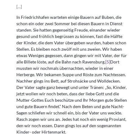
[
…
]
In Friedrichhafen warteten einige Bauern auf Buben, die
schon ein oder zwei Sommer bei diesen Bauern in Dienst
standen. Sie hatten gegenseitig Freude, einander wieder
gesund und fröhlich begrüssen zu können, fast die Hälfte
der Kinder, die dem Vater übergeben wurden, haben schon
Stellen. Es bleiben noch zwölf mit uns zweien. Wir haben
etwas Weniges gegessen, dann gingen wir mit Vater, der für
alle Billete löste, auf die Bahn nach Ravensburg.
[5]
Dort
mussten wir nochmals übernachten, wieder in einer
Herberge. Wir bekamen Suppe und Röste zum Nachtessen.
Nachher gings ins Bett, auf Strohsäcke und Wolldecken.
Der Vater sagte ganz bewegt und unter Tränen: „So, Kinder,
jetzt wollen wir noch beten, dass der liebe Gott und die
Mutter-Gottes Euch beschütze und Ihr Morgen gute Stellen
und gute Bauern findet.“ Nach dem Beten und gute Nacht-
Sagen schliefen wir schnell ein, bis der Vater uns weckte.
Rasch zogen wir uns an. Jedes hat noch ein wenig Proviant,
den wir noch essen. Dann gings los auf den sogenannten
Kinder- oder Hirtenmarkt.