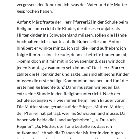
vergessen, der Tone und ich, was der Vater und die Mutter
gesprochen haben.
Anfang März fragte der Herr Pfarrer
[2]
in der Schule beim
Religionsunterricht die Kinder, die dieses Frühjahr als
Hirtenkinder ins Schwabenland müssen, sollen die Hände
hochhalten; ich schaute auf die Bubenseite zum Anton
hinüber; er winkte mir zu, ich soll die Hand aufheben; ich
folgte ihm zu seiner Freude, denn er bettelte immer an mi,
„komm doch mit mir mit in Schwabenland, dass wir doch
jeden Sonntag zusammen sein können.“ Der Herr Pfarrer
zählte die Hirtenkinder und sagte, „es sind elf, sechs Kinder
müssen die erste heilige Kommunion machen und fünf die
erste heilige Beichte tun.“ Dann mussten wir jeden Tag
extra eine Stunde in den Religionsunterricht. Nach der
Schule sprangen wir wie immer heim, mein Bruder voran.
Die Mutter stand gerade auf der Stiege: „Mutter, Mutter,
der Pfarrer hat gefragt, wer ins Schwabenland müsse. Da
haben wir beide die Hand aufgehoben.“ „Ja, Du auch,
Regina?“, „Ja, Mutter, der Tone bettelte so, dass ich
mitkomme.“ Ich sah die Tränen der Mutter in den Augen.