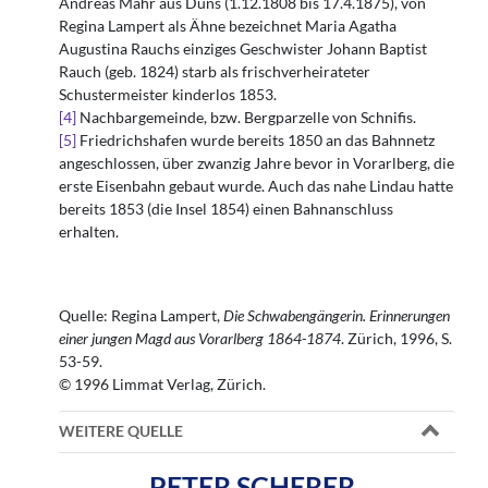
Andreas Mähr aus Düns (1.12.1808 bis 17.4.1875), von
Regina Lampert als Ähne bezeichnet Maria Agatha
Augustina Rauchs einziges Geschwister Johann Baptist
Rauch (geb. 1824) starb als frischverheirateter
Schustermeister kinderlos 1853.
[4]
Nachbargemeinde, bzw. Bergparzelle von Schnifis.
[5]
Friedrichshafen wurde bereits 1850 an das Bahnnetz
angeschlossen, über zwanzig Jahre bevor in Vorarlberg, die
erste Eisenbahn gebaut wurde. Auch das nahe Lindau hatte
bereits 1853 (die Insel 1854) einen Bahnanschluss
erhalten.
Quelle: Regina Lampert,
Die Schwabengängerin. Erinnerungen
einer jungen Magd aus Vorarlberg 1864-1874
. Zürich, 1996, S.
53-59.
© 1996 Limmat Verlag, Zürich.
WEITERE QUELLE
PETER SCHERER,