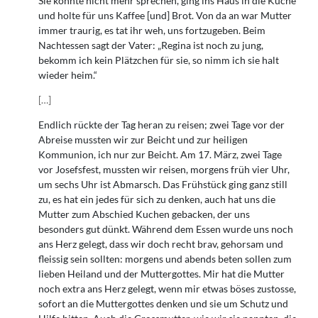
Sie konnte nicht mehr sprechen, ging ins Haus in die Küche
und holte für uns Kaffee [und] Brot. Von da an war Mutter
immer traurig, es tat ihr weh, uns fortzugeben. Beim
Nachtessen sagt der Vater: „Regina ist noch zu jung,
bekomm ich kein Plätzchen für sie, so nimm ich sie halt
wieder heim.“
[
…
]
Endlich rückte der Tag heran zu reisen; zwei Tage vor der
Abreise mussten wir zur Beicht und zur heiligen
Kommunion, ich nur zur Beicht. Am 17. März, zwei Tage
vor Josefsfest, mussten wir reisen, morgens früh vier Uhr,
um sechs Uhr ist Abmarsch. Das Frühstück ging ganz still
zu, es hat ein jedes für sich zu denken, auch hat uns die
Mutter zum Abschied Kuchen gebacken, der uns
besonders gut dünkt. Während dem Essen wurde uns noch
ans Herz gelegt, dass wir doch recht brav, gehorsam und
fleissig sein sollten: morgens und abends beten sollen zum
lieben Heiland und der Muttergottes. Mir hat die Mutter
noch extra ans Herz gelegt, wenn mir etwas böses zustosse,
sofort an die Muttergottes denken und sie um Schutz und