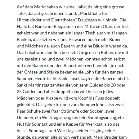
Auf dem Markt sahen wir eine Halle; da hing eine grosse
Tafel, darauf geschrieben stand: „Markthalle für
Hirtenkinder und Dienstboten.“ Da gingen wir hinein. Die
Halle hat Bänke im Ringsum, in der Mitte ein Ofen, der fest
geheizt war und nebenan ein langer Tisch auch mit langen
Bänken, da setzten wir uns. Es waren noch mehr Buben
und Mädchen da, auch Bauern und eine Bäuerin waren da.
Das Lokal war ziemlich besetzt. Die grossen Buben, die mit
uns gereist sind und zwei Mädchen konnten schon selbst
mit den Bauern und den Bäuerinnen verhandeln; je nach
der Grösse und Stärke bekamen sie Lohn für den ganzen
Sommer. Heute ist hl. Sankt Josef, sagten die Bauern; bis hl.
Sankt Martinstag zahlten sie von zehn Gulden bis 20 oder
25 Gulden und alles doppelt, das will heissen jedes
Mädchen oder Knabe wird vom Kopf bis Fuss doppelt
gekleidet. Das gehörte noch zum Sommerlohn, also zwei
Paar Schuhe zwei Paar Strümpfe oder Socken, zwei
Hemden, ein Werktagsanzug und ein Sonntagsanzug, ein
Hut für Sonntag und eine Kappe für Werktag, also das
heisst Sonntags- und Werktagskleider. Es ging keine
Stunde, da waren alle schon verhandelt. Mein Bruder kam