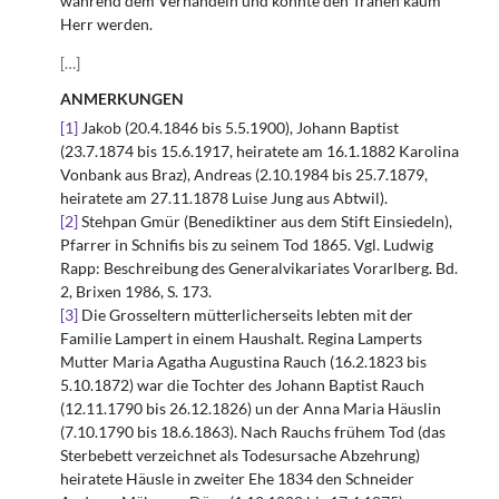
während dem Verhandeln und konnte den Tränen kaum
Herr werden.
[
…
]
ANMERKUNGEN
[1]
Jakob (20.4.1846 bis 5.5.1900), Johann Baptist
(23.7.1874 bis 15.6.1917, heiratete am 16.1.1882 Karolina
Vonbank aus Braz), Andreas (2.10.1984 bis 25.7.1879,
heiratete am 27.11.1878 Luise Jung aus Abtwil).
[2]
Stehpan Gmür (Benediktiner aus dem Stift Einsiedeln),
Pfarrer in Schnifis bis zu seinem Tod 1865. Vgl. Ludwig
Rapp: Beschreibung des Generalvikariates Vorarlberg. Bd.
2, Brixen 1986, S. 173.
[3]
Die Grosseltern mütterlicherseits lebten mit der
Familie Lampert in einem Haushalt. Regina Lamperts
Mutter Maria Agatha Augustina Rauch (16.2.1823 bis
5.10.1872) war die Tochter des Johann Baptist Rauch
(12.11.1790 bis 26.12.1826) un der Anna Maria Häuslin
(7.10.1790 bis 18.6.1863). Nach Rauchs frühem Tod (das
Sterbebett verzeichnet als Todesursache Abzehrung)
heiratete Häusle in zweiter Ehe 1834 den Schneider