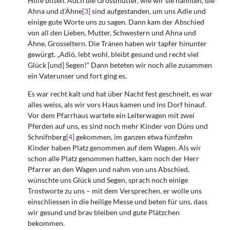
Hilfe bitten. Auch die Grossmutter, wie wir sie nannten, die
Ahna und d’Ähne
[3]
sind aufgestanden, um uns Adie und
einige gute Worte uns zu sagen. Dann kam der Abschied
von all den Lieben, Mutter, Schwestern und Ahna und
Ähne, Grosseltern. Die Tränen haben wir tapfer hinunter
gewürgt. „Adiö, lebt wohl, bleibt gesund und recht viel
Glück [und] Segen!“ Dann beteten wir noch alle zusammen
ein Vaterunser und fort ging es.
Es war recht kalt und hat über Nacht fest geschneit, es war
alles weiss, als wir vors Haus kamen und ins Dorf hinauf.
Vor dem Pfarrhaus wartete ein Leiterwagen mit zwei
Pferden auf uns, es sind noch mehr Kinder von Düns und
Schnifnberg
[4]
gekommen, im ganzen etwa fünfzehn
Kinder haben Platz genommen auf dem Wagen. Als wir
schon alle Platz genommen hatten, kam noch der Herr
Pfarrer an den Wagen und nahm von uns Abschied,
wünschte uns Glück und Segen, sprach noch einige
Trostworte zu uns – mit dem Versprechen, er wolle uns
einschliessen in die heilige Messe und beten für uns, dass
wir gesund und brav bleiben und gute Plätzchen
bekommen.