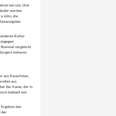
ahren bei uns. Und
sländer werden
ra John, die
ndzwanzigsten
 anderen Kultur
s dagegen
r Rommel vergleicht
t Bürgern höheren
er aus Kasachstan,
Großen aus
er der Iraner, der in
sisch babbelt wie
s Ergebnis des
d der