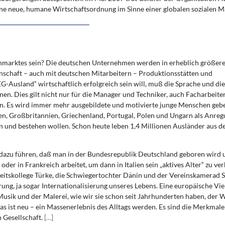
eine neue, humane Wirtschaftsordnung im Sinne einer globalen sozialen M
nmarktes sein? Die deutschen Unternehmen werden in erheblich größer
schaft – auch mit deutschen Mitarbeitern – Produktionsstätten und
-Ausland“ wirtschaftlich erfolgreich sein will, muß die Sprache und die
nen. Dies gilt nicht nur für die Manager und Techniker, auch Facharbeite
. Es wird immer mehr ausgebildete und motivierte junge Menschen geben
anien, Großbritannien, Griechenland, Portugal, Polen und Ungarn als Anre
n und bestehen wollen. Schon heute leben 1,4 Millionen Ausländer aus d
n dazu führen, daß man in der Bundesrepublik Deutschland geboren wird 
der in Frankreich arbeitet, um dann in Italien sein „aktives Alter“ zu ver
eitskollege Türke, die Schwiegertochter Dänin und der Vereinskamerad 
erung, ja sogar Internationalisierung unseres Lebens. Eine europäische Vie
 Musik und der Malerei, wie wir sie schon seit Jahrhunderten haben, der 
s ist neu – ein Massenerlebnis des Alltags werden. Es sind die Merkmale 
 Gesellschaft.
[
…
]