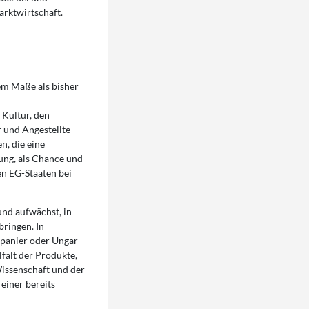
arktwirtschaft.
em Maße als bisher
 Kultur, den
r und Angestellte
, die eine
gung, als Chance und
en EG-Staaten bei
und aufwächst, in
bringen. In
Spanier oder Ungar
lfalt der Produkte,
Wissenschaft und der
einer bereits