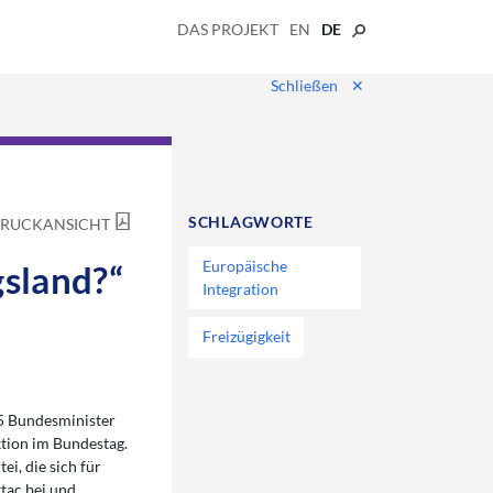
DAS PROJEKT
EN
DE
Schließen
✕
SCHLAGWORTE
RUCKANSICHT
Europäische
gsland?“
Integration
Freizügigkeit
5 Bundesminister
tion im Bundestag.
ei, die sich für
tac bei und