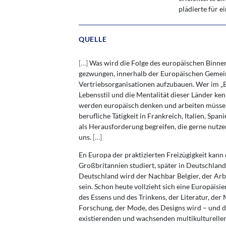
plädierte für 
QUELLE
[
…
]
Was wird die Folge des europäischen Binne
gezwungen, innerhalb der Europäischen Gemein
Vertriebsorganisationen aufzubauen. Wer im „EG
Lebensstil und die Mentalität dieser Länder ken
werden europäisch denken und arbeiten müssen
berufliche Tätigkeit in Frankreich, Italien, Sp
als Herausforderung begreifen, die gerne nutze
uns.
[
…
]
En Europa der praktizierten Freizügigkeit kan
Großbritannien studiert, später in Deutschland o
Deutschland wird der Nachbar Belgier, der Arb
sein. Schon heute vollzieht sich eine Europäisi
des Essens und des Trinkens, der Literatur, der
Forschung, der Mode, des Designs wird – und da
existierenden und wachsenden multikulturellen