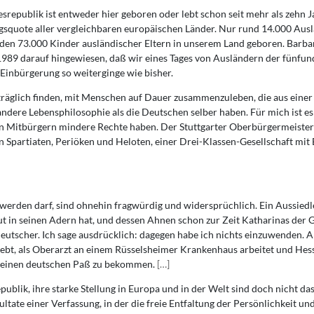
republik ist entweder hier geboren oder lebt schon seit mehr als zehn J
ngsquote aller vergleichbaren europäischen Länder. Nur rund 14.000 Au
urden 73.000 Kinder ausländischer Eltern in unserem Land geboren. Barba
 1989 darauf hingewiesen, daß wir eines Tages von Ausländern der fünfu
Einbürgerung so weiterginge wie bisher.
räglich finden, mit Menschen auf Dauer zusammenzuleben, die aus einer
dere Lebensphilosophie als die Deutschen selber haben. Für mich ist e
von Mitbürgern mindere Rechte haben. Der Stuttgarter Oberbürgermeiste
en Spartiaten, Periöken und Heloten, einer Drei-Klassen-Gesellschaft mi
r werden darf, sind ohnehin fragwürdig und widersprüchlich. Ein Aussiedl
t in seinen Adern hat, und dessen Ahnen schon zur Zeit Katharinas der 
eutscher. Ich sage ausdrücklich: dagegen habe ich nichts einzuwenden. Ab
lebt, als Oberarzt an einem Rüsselsheimer Krankenhaus arbeitet und Hes
n, einen deutschen Paß zu bekommen.
[
…
]
ublik, ihre starke Stellung in Europa und in der Welt sind doch nicht da
tate einer Verfassung, in der die freie Entfaltung der Persönlichkeit un