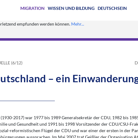
MIGRATION
WISSEN UND BILDUNG
DEUTSCHSEIN
s verletzend empfunden werden können.
Mehr...
ELLE (6/12)
D
eutschland – ein Einwanderun
 (1930-2017) war 1977 bis 1989 Generalsekretär der CDU, 1982 bis 198
milie und Gesundheit und 1991 bis 1998 Vorsitzender der CDU/CSU-Frak
ozial-reformistischen Flügel der CDU und war einer der ersten in der Part
inbürgerungen aussprachen. Im Mai 2007 trat Geißler der Organisation At