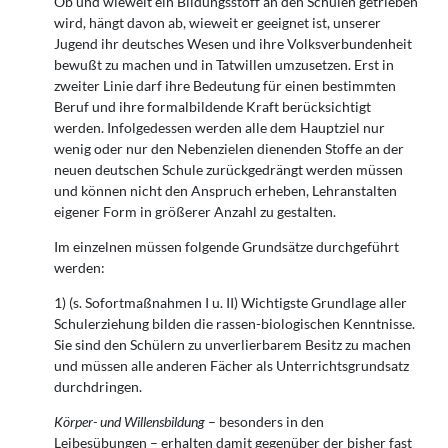
Ob und wieweit ein Bildungsstoff an den Schulen getrieben
wird, hängt davon ab, wieweit er geeignet ist, unserer
Jugend ihr deutsches Wesen und ihre Volksverbundenheit
bewußt zu machen und in Tatwillen umzusetzen. Erst in
zweiter Linie darf ihre Bedeutung für einen bestimmten
Beruf und ihre formalbildende Kraft berücksichtigt
werden. Infolgedessen werden alle dem Hauptziel nur
wenig oder nur den Nebenzielen dienenden Stoffe an der
neuen deutschen Schule zurückge­drängt werden müssen
und können nicht den Anspruch erheben, Lehranstalten
eigener Form in größerer Anzahl zu gestalten.
Im einzelnen müssen folgende Grundsätze durchgeführt
werden:
1) (s. Sofortmaßnahmen I u. II) Wichtigste Grundlage aller
Schulerziehung bilden die rassen-biologischen Kenntnisse.
Sie sind den Schülern zu unverlierbarem Besitz zu machen
und müssen alle anderen Fächer als Unterrichtsgrundsatz
durchdringen.
Körper- und Willensbildung
– besonders in den
Leibesübungen – erhalten damit gegenüber der bisher fast