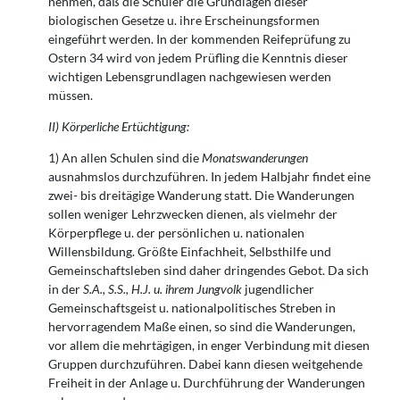
nehmen, daß die Schüler die Grundlagen dieser
biologischen Gesetze u. ihre Erscheinungsformen
eingeführt werden. In der kommenden Reifeprüfung zu
Ostern 34 wird von jedem Prüfling die Kenntnis dieser
wichtigen Lebensgrundlagen nachgewiesen werden
müssen.
II)
Körperliche Ertüchtigung:
1) An allen Schulen sind die
Monatswanderungen
ausnahmslos durchzuführen. In jedem Halbjahr findet eine
zwei- bis dreitägige Wanderung statt. Die Wanderungen
sollen weniger Lehrzwecken dienen, als vielmehr der
Körperpflege u. der persönlichen u. nationalen
Willensbildung. Größte Einfachheit, Selbsthilfe und
Gemeinschaftsleben sind daher dringendes Gebot. Da sich
in der
S.A., S.S., H.J. u. ihrem Jungvolk
jugendlicher
Gemeinschaftsgeist u. nationalpolitisches Streben in
hervorragendem Maße einen, so sind die Wanderungen,
vor allem die mehrtägigen, in enger Verbindung mit diesen
Gruppen durchzuführen. Dabei kann diesen weitgehende
Freiheit in der Anlage u. Durchführung der Wanderungen