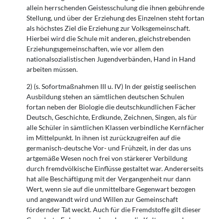
allein herrschenden Geistesschulung die ihnen gebührende
Stellung, und über der Erziehung des Einzelnen steht fortan
als höchstes Ziel die Erziehung zur Volksgemeinschaft.
Hierbei wird die Schule mit anderen, gleichstrebenden
Erziehungsgemeinschaften, wie vor allem den
nationalsozialistischen Jugendverbänden, Hand in Hand
arbeiten müssen.
2) (s. Sofortmaßnahmen III u. IV) In der geistig seelischen
Ausbildung stehen an sämtlichen deutschen Schulen
fortan neben der Biologie die deutschkundlichen Fächer
Deutsch, Geschichte, Erdkunde, Zeichnen, Singen, als für
alle Schüler in sämtlichen Klassen verbindliche Kernfächer
im Mittelpunkt. In ihnen ist zurückzugreifen auf die
germanisch-deutsche Vor- und Frühzeit, in der das uns
artgemäße Wesen noch frei von stärkerer Verbildung
durch fremdvölkische Einflüsse gestaltet war. Andererseits
hat alle Beschäftigung mit der Vergangenheit nur dann
Wert, wenn sie auf die unmittelbare Gegenwart bezogen
und angewandt wird und Willen zur Gemeinschaft
fördernder Tat weckt. Auch für die Fremdstoffe gilt dieser