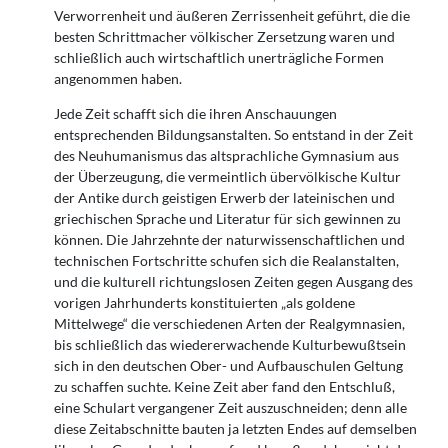
Verworrenheit und äußeren Zerrissenheit geführt, die die
besten Schrittmacher völkischer Zersetzung waren und
schließlich auch wirtschaftlich unerträgliche Formen
angenommen haben.
Jede Zeit schafft sich die ihren Anschauungen
entsprechenden Bildungsanstalten. So entstand in der Zeit
des Neuhumanismus das altsprachliche Gymnasium aus
der Überzeugung, die vermeintlich übervölkische Kultur
der Antike durch geistigen Erwerb der lateinischen und
griechischen Sprache und Literatur für sich gewinnen zu
können. Die Jahrzehnte der naturwissenschaftlichen und
technischen Fortschritte schufen sich die Realanstalten,
und die kulturell richtungslosen Zeiten gegen Ausgang des
vorigen Jahrhunderts konstituierten „als goldene
Mittelwege“ die verschiedenen Arten der Realgymnasien,
bis schließlich das wiedererwachende Kulturbewußtsein
sich in den deutschen Ober- und Aufbauschulen Geltung
zu schaffen suchte. Keine Zeit aber fand den Entschluß,
eine Schulart vergangener Zeit auszuschneiden; denn alle
diese Zeitabschnitte bauten ja letzten Endes auf demselben