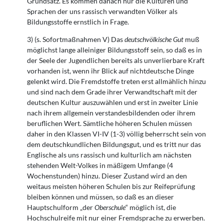
Grundsatz. Es kommen danach nur die Kulturen und
Sprachen der uns rassisch verwandten Völker als
Bildungsstoffe ernstlich in Frage.
3) (s. Sofortmaßnahmen V) Das
deutschvölkische Gut
muß
möglichst lange alleiniger Bildungsstoff sein, so daß es in
der Seele der Jugendlichen bereits als unverlierbare Kraft
vorhanden ist, wenn ihr Blick auf nichtdeutsche Dinge
gelenkt wird. Die Fremdstoffe treten erst allmählich hinzu
und sind nach dem Grade ihrer Verwandtschaft mit der
deutschen Kultur auszuwählen und erst in zweiter Linie
nach ihrem allgemein verstandesbildenden oder ihrem
beruflichen Wert. Sämtliche höheren Schulen müssen
daher in den Klassen VI-IV (1-3) völlig beherrscht sein von
dem deutschkundlichen Bildungsgut, und es tritt nur das
Eng­lische als uns rassisch und kulturlich am nächsten
stehenden Welt-Volkes in mäßi­gem Umfange (4
Wochenstunden) hinzu. Dieser Zustand wird an den
weitaus meisten höheren Schulen bis zur Reifeprüfung
bleiben können und müssen, so daß es an dieser
Hauptschulform „der
Oberschule
“ möglich ist, die
Hochschulreife mit nur einer Fremdsprache zu erwerben.