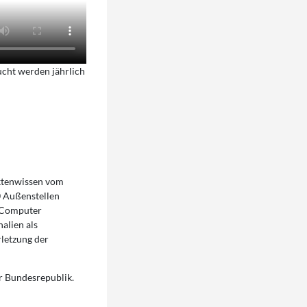
ucht werden jährlich
ktenwissen vom
0 Außenstellen
n Computer
alien als
letzung der
er Bundesrepublik.