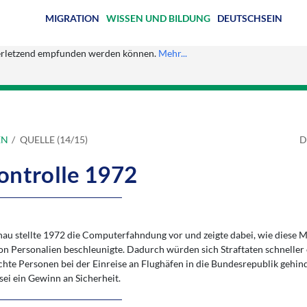
MIGRATION
WISSEN UND BILDUNG
DEUTSCHSEIN
s verletzend empfunden werden können.
Mehr...
EN
QUELLE (14/15)
D
ontrolle 1972
u stellte 1972 die Computerfahndung vor und zeigte dabei, wie diese 
n Personalien beschleunigte. Dadurch würden sich Straftaten schneller 
chte Personen bei der Einreise an Flughäfen in die Bundesrepublik gehi
ei ein Gewinn an Sicherheit.