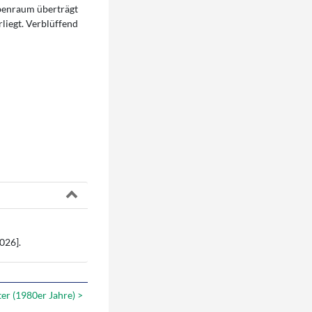
ebenraum überträgt
liegt. Verblüffend
026].
er (1980er Jahre) >