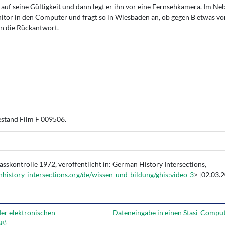
 auf seine Gültigkeit und dann legt er ihn vor eine Fernsehkamera. Im N
or in den Computer und fragt so in Wiesbaden an, ob gegen B etwas vor
en die Rückantwort.
stand Film F 009506.
sskontrolle 1972, veröffentlicht in: German History Intersections,
nhistory-intersections.org/de/wissen-und-bildung/ghis:video-3
> [02.03.2
er elektronischen
Dateneingabe in einen Stasi-Comput
68)