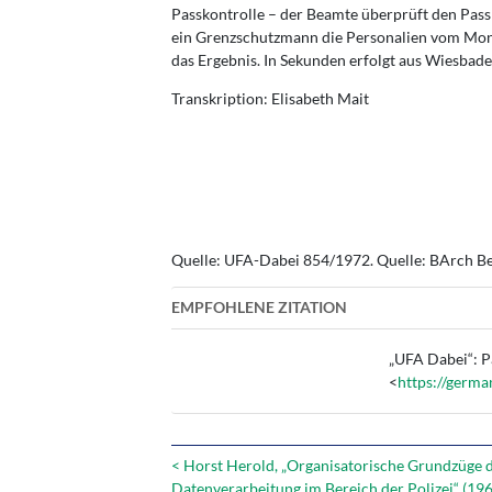
Passkontrolle – der Beamte überprüft den Pass
ein Grenzschutzmann die Personalien vom Monit
das Ergebnis. In Sekunden erfolgt aus Wiesbad
Transkription: Elisabeth Mait
Quelle: UFA-Dabei 854/1972. Quelle: BArch Be
EMPFOHLENE ZITATION
„UFA Dabei“: Pa
<
https://germa
< Horst Herold, „Organisatorische Grundzüge d
Datenverarbeitung im Bereich der Polizei“ (19