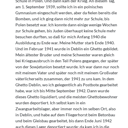
Schule in Polen. Und dann kam der Krieg. An diesem Tag,
am 1. September 1939, sollte ich in ein polnisches
Gymnasium eingeschult werden, aber da fielen bereits die
Bomben, und ich ging dann nicht mehr zur Schule, bis
Polen besetzt war. Ich konnte dann einige wenige Wochen
zur Schule gehen, bis Juden überhaupt keine Schule mehr
besuchen durften, so daß für mich Anfang 1940 die
Ausbildung zu Ende war. Meine Mutter starb Ende 1940.
Und im Februar 1941 wurde in Deblin ein Ghetto gebildet.
Mein ältester Bruder und meine Schwester waren gleich
bei Kriegsausbruch in den Teil Polens gegangen, der später
von der Sowjetunion besetzt wurde. Ich war dann nur noch
mit meinem Vater und später noch mit meinem Großvater
väterlicherseits zusammen, der 1941 zu uns kam. In dem
Ghetto Deblin, wo ich gelegentlich als Postbote gearbeitet
habe, war ich bis Mitte September 1942. Dann wurde
dieses Ghetto liquidiert, und die meisten Ghettobewohner
wurden deportiert. Ich selbst kam in ein
Zwangsarbeitslager, aber immer noch im selben Ort, also
in Deblin, und habe auf dem Fliegerhorst beim Betonbau
und beim Gleisbau gearbeitet, bis dann Ende Juni 1942
auch dieses Lager deportiert wurde; da kam ich in die