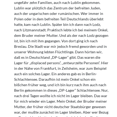
ungefähr zehn Familien, auch nach Lublin gekommen.
Lublin war plötzlich das Zentrum der befreiten Juden,
auch der ungarischen oder rumänischen. Wer immer in
Polen oder in dem befreiten Teil Deutschlands überlebt
hatte, kam nach Lublin. Später bin ich dann nach Lodz,
nach Litzmannstadt. Praktisch lebte ich bei meinem Onkel,
dem Bruder meiner Mutter. Und als der nach Lodz gezogen
ist, bin ich mit ihm gegangen. Von dort ging ich nach
Breslau. Die Stadt war mir jedoch fremd geworden und in
unserer Wohnung lebten Flüchtlinge. Dann hörten wir,
daß es in Deutschland „DP-Lager“ gibt. Das waren die
Lager für „displaced persons“, „entwurzelte Personen“. Hier
in der Nähe von Frankfurt, in Zeilsheim, war zum Beispiel
auch ein solches Lager. Ein anderes gab es in Berlin-
Schlachtensee. Daraufhin ist mein Onkel schon ein
bißchen früher weg, und ich bin kurz nach ihm auch nach
Berlin gekommen in dieses „DP-Lager“ Schlachtensee. Nur,
nach drei Tagen wollte ich nicht im Lager bleiben. Das war
für mich wieder ein Lager. Mein Onkel, der Bruder meiner
Mutter, der früher nicht deutscher Staatsbürger gewesen
war, der mußte zunächst im Lager bleiben. Aber wer Bezug