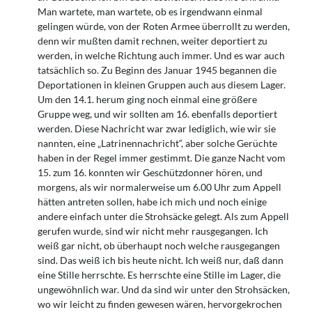
Man wartete, man wartete, ob es irgendwann ein­mal
gelingen würde, von der Roten Armee überrollt zu werden,
denn wir mußten damit rechnen, weiter deportiert zu
werden, in welche Richtung auch immer. Und es war auch
tatsächlich so. Zu Beginn des Januar 1945 begannen die
Deportationen in kleinen Gruppen auch aus diesem Lager.
Um den 14.1. herum ging noch einmal eine größere
Gruppe weg, und wir sollten am 16. ebenfalls deportiert
werden. Diese Nachricht war zwar lediglich, wie wir sie
nannten, eine „Latrinennachricht“, aber solche Gerüchte
haben in der Regel immer gestimmt. Die ganze Nacht vom
15. zum 16. konnten wir Geschützdonner hören, und
morgens, als wir normalerweise um 6.00 Uhr zum Appell
hätten antreten sollen, habe ich mich und noch einige
andere einfach unter die Strohsäcke gelegt. Als zum Appell
gerufen wurde, sind wir nicht mehr rausgegangen. Ich
weiß gar nicht, ob überhaupt noch welche rausgegangen
sind. Das weiß ich bis heute nicht. Ich weiß nur, daß dann
eine Stille herrschte. Es herrschte eine Stille im Lager, die
ungewöhnlich war. Und da sind wir unter den Strohsäcken,
wo wir leicht zu finden gewesen wären, hervorgekrochen