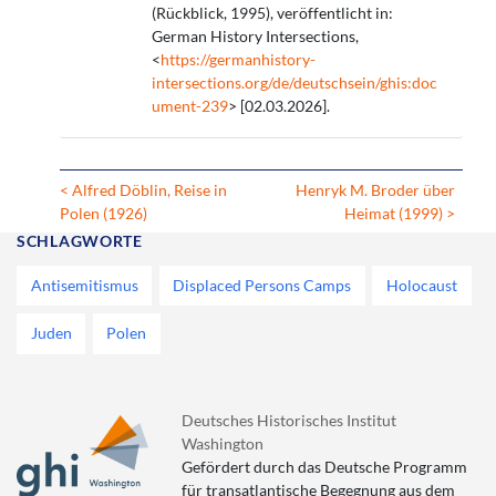
(Rückblick, 1995), veröffentlicht in:
German History Intersections,
<
https://germanhistory-
intersections.org/de/deutschsein/ghis:doc
ument-239
> [02.03.2026].
< Alfred Döblin, Reise in
Henryk M. Broder über
Polen (1926)
Heimat (1999) >
SCHLAGWORTE
Antisemitismus
Displaced Persons Camps
Holocaust
Juden
Polen
Deutsches Historisches Institut
Washington
Gefördert durch das Deutsche Programm
für transatlantische Begegnung aus dem