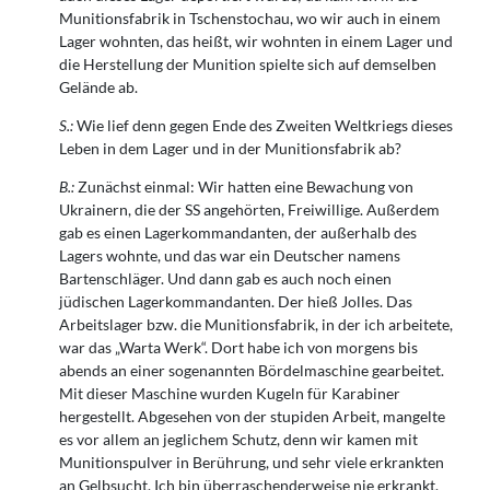
Munitionsfabrik in Tschenstochau, wo wir auch in einem
Lager wohnten, das heißt, wir wohnten in einem Lager und
die Herstellung der Munition spielte sich auf demselben
Gelände ab.
S.:
Wie lief denn gegen Ende des Zweiten Weltkriegs dieses
Leben in dem Lager und in der Munitionsfabrik ab?
B.:
Zunächst einmal: Wir hatten eine Bewachung von
Ukrainern, die der SS angehörten, Freiwillige. Außerdem
gab es einen Lagerkommandanten, der außerhalb des
Lagers wohnte, und das war ein Deutscher namens
Bartenschläger. Und dann gab es auch noch einen
jüdischen Lagerkommandanten. Der hieß Jolles. Das
Arbeitslager bzw. die Munitionsfabrik, in der ich arbeitete,
war das „Warta Werk“. Dort habe ich von morgens bis
abends an einer sogenannten Bördelmaschine gearbeitet.
Mit dieser Maschine wurden Kugeln für Karabiner
hergestellt. Abgesehen von der stupiden Arbeit, mangelte
es vor allem an jeglichem Schutz, denn wir kamen mit
Munitionspulver in Berührung, und sehr viele erkrankten
an Gelbsucht. Ich bin überraschenderweise nie erkrankt.