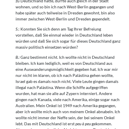
zu Deutschland hatte, durfte auch gleich in der Stadt
wohnen, und so bin ich nach West-Berlin gegangen und
habe später auch teilweise in Dresden gewohnt, bin also
immer zwischen West-Berlin und Dresden gependelt.
S
.: Konnten Sie sich denn am Tag Ihrer Befreiung
vorstellen, daß Sie einmal wieder in Deutschland leben
würden und daß Sie sich sogar für dieses Deutschland ganz
massiv politisch einsetzen würden?
B.:
Ganz bestimmt nicht. Ich wollte nicht in Deutschland
bleiben. Ich kam lediglich, weil es von Deutschland aus
eine Auswanderungsmöglichkeit gegeben hat. Ich war mir
nur nicht im klaren, ob ich nach Palästina gehen wollte,
Israel gab es damals noch nicht. Viele Leute gingen damals
illegal nach Palästina. Wenn die Schiffe aufgegriffen
wurden, hat man sie alle auf Zypern interniert. Andere
gingen nach Kanada, viele nach Amerika, einige sogar nach
Australien. Mein Onkel ist 1949 nach Amerika gegangen,
aber ich wollte mich auch von meinem Onkel abnabeln. Ich
wollte nicht immer der Neffe sein, der bei seinem Onkel
lebt. Das mit Deutschland ist erst
peu à peu
gekommen.