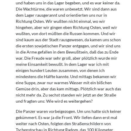
und haben uns in das Lager begeben, und es war keiner da.
Die Wachtürme, die waren unbesetzt. Wir sind dann aus
dem Lager rausgerannt und orientierten uns nur in
Richtung Osten. Wir wußten nicht einmal, wo wir
hingehen, aber wir gingen eben Richtung Osten, weil wir
wußten, von dort müßten die Russen kommen. Und wir
sind kaum aus der Stadt rausgewesen, da kamen uns schon
die ersten sowjetischen Panzer entgegen, und wir sind uns
in die Arme gefallen in dem Bewußtsein, daß das zu Ende
war. Die Freude war sehr groß, aber plötzlich wurde mir
meine Einsamkeit bewußt. In dem Lager war ich mit
einigen hundert Leuten zusammen, von denen ich
mindestens die Hälfte kannte. Und mittags bekamen wir
eine Suppe, zwar nur warmes Wasser mit ein bißchen
Gemüse drin, aber das kam mittags. Plötzlich war auch das
nicht mehr da. Zu sechst standen wir jetzt an der Straße
und fragten uns: Wie wird es weitergehen?
Die Panzer waren vorbeigezogen. Um uns hatte sich keiner
gekümmert. Es war ja die Front. Wir liefen dann erst mal
weiter nach Osten, folgten den Straßenschildern von
Tschenstochau in Richtung Radom, das 100 Kilometer