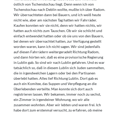
östlich von Tschenstochau liegt. Denn wenn ich von
Tschenstochau nach Deblin wollte, mußte ich über Radom.
Wir übernachteten dann bei Bauern, und ich weiß heute
nicht wie, aber am nächsten Tag hatten wir Fahrräder.
Kaufen konnten wir sie nicht, denn wir hatten nichts, wir
hatten auch nichts zum Tauschen. Ob wir sie schlicht und
einfach entwendet hatten oder ob sie uns von den Bauern,
bei denen wir übernachtet hatten, zur Verfügung gestellt
worden waren, kann ich nicht sagen. Wir sind jedenfalls
auf diesen Fahrrädern weitergeradelt Richtung Radom,
und dann hörten wir, daß es eine provisorische Regierung
in Lublin gab. So sind wir nach Lublin gefahren. Und es war
tatsächlich so, daß in diesem Lublin sich Juden sammelten,
die in irgendwelchen Lagern oder bei den Partisanen
überlebt hatten. Alles lief Richtung Lublin. Dort gab es
auch ein Komitee, das Suppen und Verpflegung an die
Überlebenden verteilte. Man konnte sich dort auch
registrieren lassen. Wir bekamen, immer noch zu sechst,
ein Zimmer in irgendeiner Wohnung, wo wir alle
zusammen wohnten. Aber wir lebten und waren frei. Ich
habe dort zum erstenmal versucht, zu erfahren, ob meine