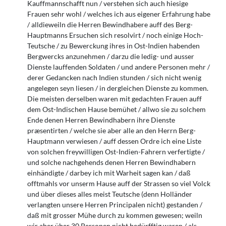
Kauffmannschafft nun / verstehen sich auch hiesige
Frauen sehr wohl / welches ich aus eigener Erfahrung habe
/ alldieweiln die Herren Bewindhabere auff des Berg-
Hauptmanns Ersuchen sich resolvirt / noch einige Hoch-
Teutsche / zu Bewerckung ihres in Ost-Indien habenden
Bergwercks anzunehmen / darzu die ledig- und ausser
Dienste lauffenden Soldaten / und andere Personen mehr /
derer Gedancken nach Indien stunden / sich nicht wenig
angelegen seyn liesen / in dergleichen Dienste zu kommen.
Die meisten derselben waren mit gedachten Frauen auff
dem Ost-Indischen Hause bemühet / allwo sie zu solchem
Ende denen Herren Bewindhabern ihre Dienste
præsentirten / welche sie aber alle an den Herrn Berg-
Hauptmann verwiesen / auff dessen Ordre ich eine Liste
von solchen freywilligen Ost-Indien-Fahrern verfertigte /
und solche nachgehends denen Herren Bewindhabern
einhändigte / darbey ich mit Warheit sagen kan / daß
offtmahls vor unserm Hause auff der Strassen so viel Volck
und über dieses alles meist Teutsche (denn Holländer
verlangten unsere Herren Principalen nicht) gestanden /
daß mit grosser Mühe durch zu kommen gewesen; weiln
wir aber über 30 Personen nicht bedürfftig waren / als