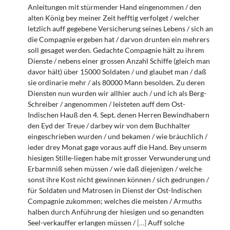
Anleitungen mit stürmender Hand eingenommen / den
alten König bey meiner Zeit hefftig verfolget / welcher
letzlich auff gegebene Versicherung seines Lebens / sich an
die Compagnie ergeben hat / darvon drunten ein mehrers
soll gesaget werden. Gedachte Compagnie hält zu ihrem
Dienste / nebens einer grossen Anzahl Schiffe (gleich man
davor hält) über 15000 Soldaten / und glaubet man / daß
sie ordinarie mehr / als 80000 Mann besolden. Zu deren
Diensten nun wurden wir allhier auch / und ich als Berg-
Schreiber / angenommen / leisteten auff dem Ost-
Indischen Hauß den 4. Sept. denen Herren Bewindhabern
den Eyd der Treue / darbey wir von dem Buchhalter
eingeschrieben wurden / und bekamen / wie bräuchlich /
ieder drey Monat gage voraus auff die Hand. Bey unserm
hiesigen Stille-liegen habe mit grosser Verwunderung und
Erbarmniß sehen müssen / wie daß diejenigen / welche
sonst ihre Kost nicht gewinnen können / sich gedrungen /
für Soldaten und Matrosen in Dienst der Ost-Indischen
Compagnie zukommen; welches die meisten / Armuths
halben durch Anführung der hiesigen und so genandten
Seel-verkauffer erlangen müssen /
[
…
]
Auff solche