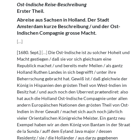
Ost-Indische Reise-Beschreibung
Erster Theil.
Abreise aus Sachsen in Holland. Der Stadt
Amsterdam kurze Beschreibung / und der Ost-
Indischen Compagnie grosse Macht.
[
…
]
[1680. Sept.]
[
…
]
Die Ost-Indische ist zu solcher Hoheit und
Macht gestiegen / daß sie vor sich gleichsam eine
Republick machet / und bereits mehr Meilen / als gantz
Holland Ruthen Landes in sich begreifft / unter ihre
Beherrschung gebracht hat. Gewiß ist / daß gleichwie der
König in Hispanien den grösten Theil von West-Indien im
Besitz hat / und auch noch den Uberrest prætendiret: also
hat auch die Holland Ost-Indische Compagnie unter allen
andern Europäischen Nationen den grösten Theil von Ost-
Indien in ihrer Gewalt / machet sich auch noch jährlich
vieler Orientalischen Königreiche Meister. Ein gantz neu
Exempel haben wir an dem König von Bantam in der Straat
de la Sunda / auff dem Eyland Java major / dessen
Residentz / sie / die Holländer / aus darzu gegebenen