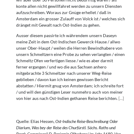
konte allen nicht gewillfahret werden zu unsern Diensten
aufzuschreiben. Woraus zur Gnüge erhellet / daß in
Amsterdam ein grosser Zulauff von Volck ist / welches sich
dränget mit Gewalt nach Ost-Indien zu gehen.
Ausser diesem passirte ich währendem unsern Daseyn
meine Zeit in dem Ost-Indischen Gewerck-Hause / allwo
unser Ober-Haupt / weilen die Herren Bewindhabere von
unsern Schmeltzern eine Probe zu sehen verlangten / einen
Schmeltz Ofen verfertigen liesse / wie es aber darmit
ferner ergangen / und wo die aus Sachsen anhero
mitgebrachte 3 Schmeltzer nach unserer Weg-Reise
geblieben / davon kan ich keinen gewissen Bericht
abstatten / Hiermit gnug von Amsterdam; ich schreite fort
/ und will den günstigen Leser nunmehro auch von meiner
von hier aus nach Ost-Indien gethanen Reise berichten.
[
…
]
Quelle: Elias Hessen,
Ost-Indische Reise-Beschreibung Oder
Diarium, Was bey der Reise des Churfürstl. Sächs. Raths und
Bergk-Commissarii D. Benjamin Olitschens/ im Jahr 1680. Von