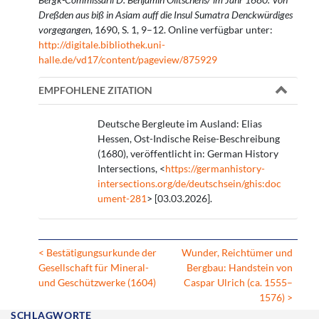
Dreßden aus biß in Asiam auff die Insul Sumatra Denckwürdiges
vorgegangen
, 1690, S. 1, 9–12. Online verfügbar unter:
http://digitale.bibliothek.uni-
halle.de/vd17/content/pageview/875929
EMPFOHLENE ZITATION
Deutsche Bergleute im Ausland: Elias
Hessen, Ost-Indische Reise-Beschreibung
(1680), veröffentlicht in: German History
Intersections, <
https://germanhistory-
intersections.org/de/deutschsein/ghis:doc
ument-281
> [03.03.2026].
< Bestätigungsurkunde der
Wunder, Reichtümer und
Gesellschaft für Mineral-
Bergbau: Handstein von
und Geschützwerke (1604)
Caspar Ulrich (ca. 1555–
1576) >
SCHLAGWORTE