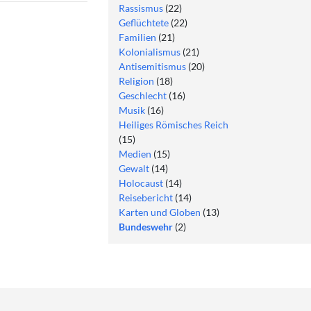
Rassismus
(22)
Geflüchtete
(22)
Familien
(21)
Kolonialismus
(21)
Antisemitismus
(20)
Religion
(18)
Geschlecht
(16)
Musik
(16)
Heiliges Römisches Reich
(15)
Medien
(15)
Gewalt
(14)
Holocaust
(14)
Reisebericht
(14)
Karten und Globen
(13)
Bundeswehr
(2)