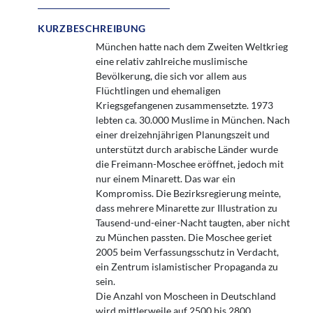
KURZBESCHREIBUNG
München hatte nach dem Zweiten Weltkrieg
eine relativ zahlreiche muslimische
Bevölkerung, die sich vor allem aus
Flüchtlingen und ehemaligen
Kriegsgefangenen zusammensetzte. 1973
lebten ca. 30.000 Muslime in München. Nach
einer dreizehnjährigen Planungszeit und
unterstützt durch arabische Länder wurde
die Freimann-Moschee eröffnet, jedoch mit
nur einem Minarett. Das war ein
Kompromiss. Die Bezirksregierung meinte,
dass mehrere Minarette zur Illustration zu
Tausend-und-einer-Nacht taugten, aber nicht
zu München passten. Die Moschee geriet
2005 beim Verfassungsschutz in Verdacht,
ein Zentrum islamistischer Propaganda zu
sein.
Die Anzahl von Moscheen in Deutschland
wird mittlerweile auf 2500 bis 2800