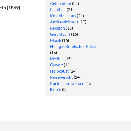
Geflüchtete
(22)
ein (1849)
Familien
(21)
Kolonialismus
(21)
Antisemitismus
(20)
Religion
(18)
Geschlecht
(16)
Musik
(16)
Heiliges Römisches Reich
(15)
Medien
(15)
Gewalt
(14)
Holocaust
(14)
Reisebericht
(14)
Karten und Globen
(13)
Briefe
(2)