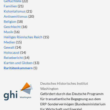
Geflüchtete
(22)
Familien
(21)
Kolonialismus
(21)
Antisemitismus
(20)
Religion
(18)
Geschlecht
(16)
Musik
(16)
Heiliges Römisches Reich
(15)
Medien
(15)
Gewalt
(14)
Holocaust
(14)
Reisebericht
(14)
Karten und Globen
(13)
Raritätenkammern
(5)
Deutsches Historisches Institut
Washington
Gefördert durch das Deutsche Programm
für transatlantische Begegnung aus dem
ERP-Sondervermögen (Bundesministerium
für Wirtschaft und Energie)