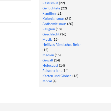
Rassismus
(22)
Geflüchtete
(22)
Familien
(21)
Kolonialismus
(21)
Antisemitismus
(20)
Religion
(18)
Geschlecht
(16)
Musik
(16)
Heiliges Römisches Reich
(15)
Medien
(15)
Gewalt
(14)
Holocaust
(14)
Reisebericht
(14)
Karten und Globen
(13)
Moral
(4)