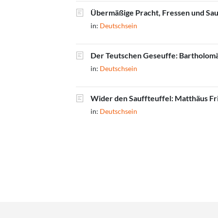
Übermäßige Pracht, Fressen und Sauf
in:
Deutschsein
Der Teutschen Geseuffe: Bartholomä
in:
Deutschsein
Wider den Sauffteuffel: Matthäus Fr
in:
Deutschsein