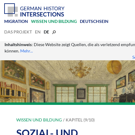
MIGRATION
WISSEN UND BILDUNG
DEUTSCHSEIN
DAS PROJEKT
EN
DE
Inhaltshinweis
: Diese Website zeigt Quellen, die als verletzend empf
können.
Mehr...
S
WISSEN UND BILDUNG
KAPITEL (9/10)
SOZIAL- UND